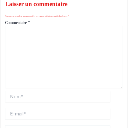
Laisser un commentaire
Votre adresse e-mail ne sera pas publiée.
Les champs obligatoires sont indiqués avec
*
Commentaire
*
Nom*
E-
mail*
Site