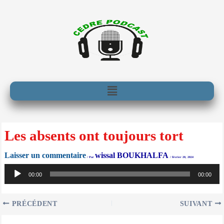
Aller
au
contenu
Menu
Les absents ont toujours tort
Laisser un commentaire
wissal BOUKHALFA
/ Par
/
février 20, 2024
Lecteur
audio
00:00
00:00
PRÉCÉDENT
SUIVANT