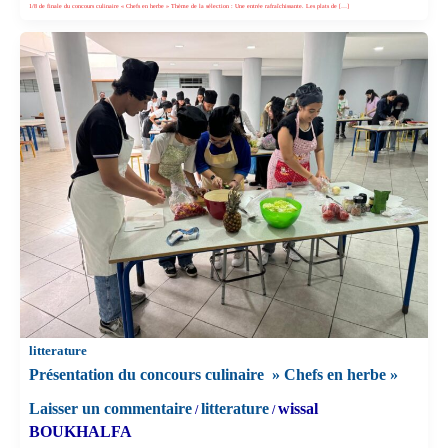
1/8 de finale du concours culinaire « Chefs en herbe » Thème de la sélection : Une entrée rafraîchissante. Les plats de […]
litterature
Présentation du concours culinaire » Chefs en herbe »
Laisser un commentaire
litterature
wissal
/
/
BOUKHALFA