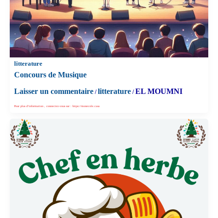
litterature
Concours de Musique
Laisser un commentaire
litterature
EL MOUMNI
/
/
Pour plus d’information , connectez-vous sur : https://monecole.casa