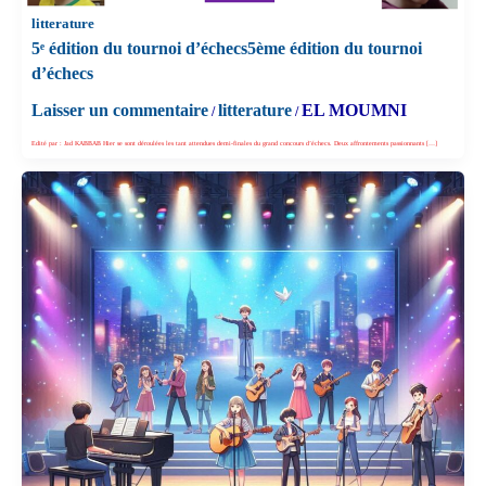
litterature
5ᵉ édition du tournoi d’échecs5ème édition du tournoi
d’échecs
Laisser un commentaire
litterature
EL MOUMNI
/
/
Edité par : Jad KABBAB Hier se sont déroulées les tant attendues demi-finales du grand concours d’échecs. Deux affrontements passionnants […]