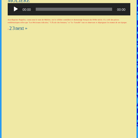
MOLIÈRE
Lecteur
audio
00:00
00:00
Jean-Baptiste Poquelin, connu sous le nom de Molière, est le célèbre comédien et dramaturge français du XVIIe siècle. Il a créé des pièces
emblématiques telles que "Les Précieuses ridicules," "L'École des femmes," et "Le Tartuffe" tout en observant et dépeignant les mœurs de son époque.
2
3
next »
1