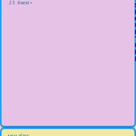
2
3
6
next »
1
…