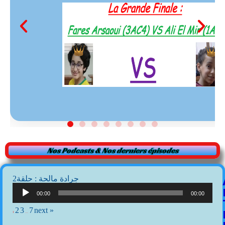
Nos Podcasts & Nos derniers épisodes
2جرادة مالحة : حلقة
Lecteur
audio
00:00
00:00
2
3
7
next »
1
…