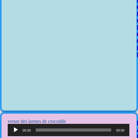
verser des larmes de crocodile
Lecteur
audio
00:00
00:00