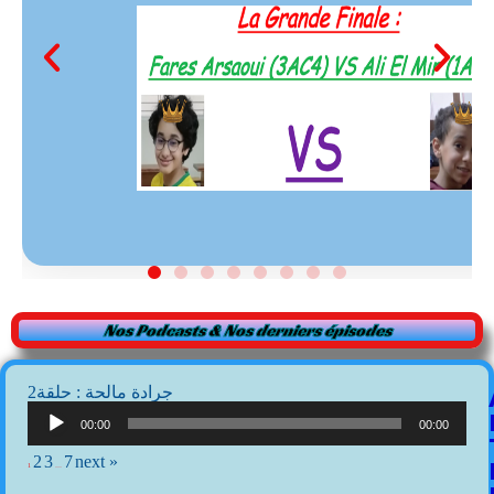
Nos Podcasts & Nos derniers épisodes
2جرادة مالحة : حلقة
Lecteur
audio
00:00
00:00
2
3
7
next »
1
…