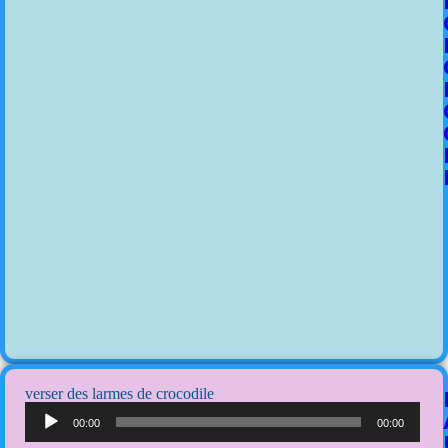
verser des larmes de crocodile
Lecteur
audio
00:00
00:00