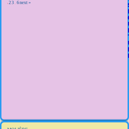
2
3
6
next »
1
…