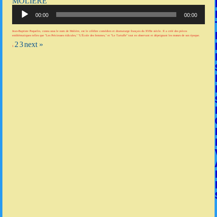
MOLIÈRE
Lecteur
audio
00:00
00:00
Jean-Baptiste Poquelin, connu sous le nom de Molière, est le célèbre comédien et dramaturge français du XVIIe siècle. Il a créé des pièces
emblématiques telles que "Les Précieuses ridicules," "L'École des femmes," et "Le Tartuffe" tout en observant et dépeignant les mœurs de son époque.
2
3
next »
1