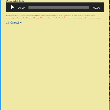
MOLIÈRE
Lecteur
audio
00:00
00:00
Jean-Baptiste Poquelin, connu sous le nom de Molière, est le célèbre comédien et dramaturge français du XVIIe siècle. Il a créé des pièces
emblématiques telles que "Les Précieuses ridicules," "L'École des femmes," et "Le Tartuffe" tout en observant et dépeignant les mœurs de son époque.
2
3
next »
1