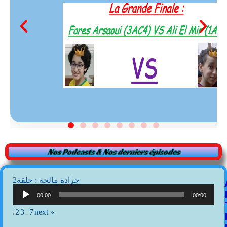
Nos Podcasts & Nos derniers épisodes
2جرادة مالحة : حلقة
Lecteur
audio
00:00
00:00
2
3
7
next »
1
…