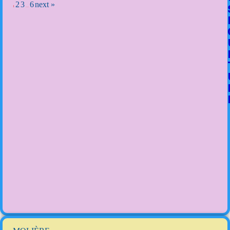
2
3
6
next »
1
…