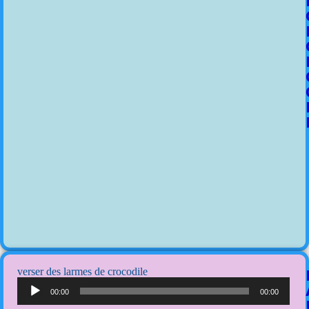
verser des larmes de crocodile
Lecteur
audio
00:00
00:00