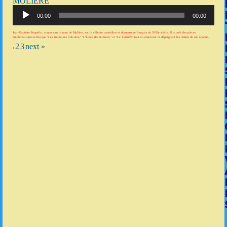
MOLIÈRE
Lecteur
audio
00:00
00:00
Jean-Baptiste Poquelin, connu sous le nom de Molière, est le célèbre comédien et dramaturge français du XVIIe siècle. Il a créé des pièces
emblématiques telles que "Les Précieuses ridicules," "L'École des femmes," et "Le Tartuffe" tout en observant et dépeignant les mœurs de son époque.
2
3
next »
1