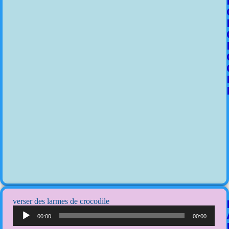
verser des larmes de crocodile
Lecteur
audio
00:00
00:00