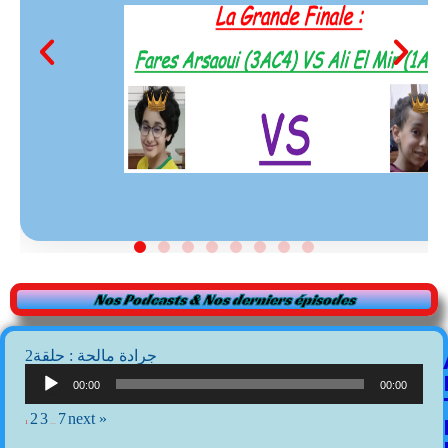
Nos Podcasts & Nos derniers épisodes
2جرادة مالحة : حلقة
Lecteur
audio
00:00
00:00
2
3
7
next »
1
…