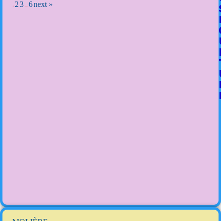
2
3
6
next »
1
…