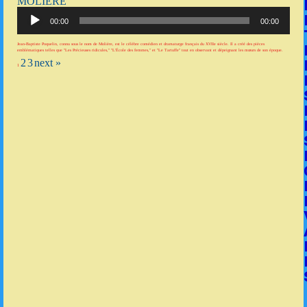
MOLIÈRE
Lecteur
audio
00:00
00:00
Jean-Baptiste Poquelin, connu sous le nom de Molière, est le célèbre comédien et dramaturge français du XVIIe siècle. Il a créé des pièces
emblématiques telles que "Les Précieuses ridicules," "L'École des femmes," et "Le Tartuffe" tout en observant et dépeignant les mœurs de son époque.
2
3
next »
1