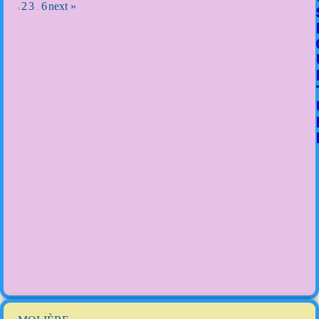
2
3
6
next »
1
…