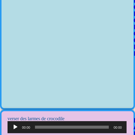
verser des larmes de crocodile
Lecteur
audio
00:00
00:00