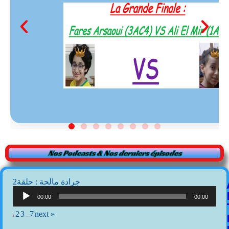
Nos Podcasts & Nos derniers épisodes
2جرادة مالحة : حلقة
Lecteur
audio
00:00
00:00
2
3
7
next »
1
…