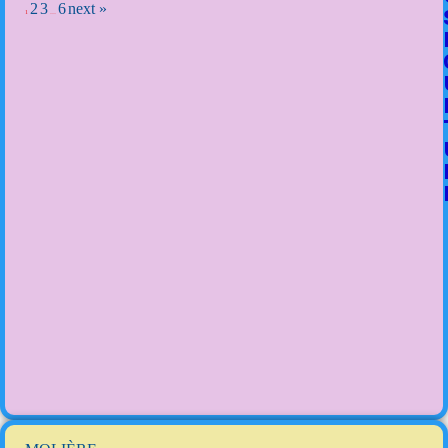
2
3
6
next »
1
…