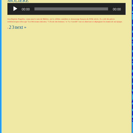
MOLIÈRE
Lecteur
audio
00:00
00:00
Jean-Baptiste Poquelin, connu sous le nom de Molière, est le célèbre comédien et dramaturge français du XVIIe siècle. Il a créé des pièces
emblématiques telles que "Les Précieuses ridicules," "L'École des femmes," et "Le Tartuffe" tout en observant et dépeignant les mœurs de son époque.
2
3
next »
1