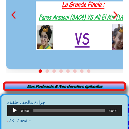
Nos Podcasts & Nos derniers épisodes
2جرادة مالحة : حلقة
Lecteur
audio
00:00
00:00
2
3
7
next »
1
…