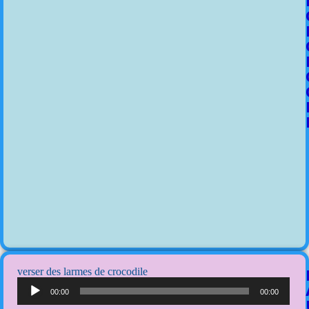
verser des larmes de crocodile
Lecteur
audio
00:00
00:00