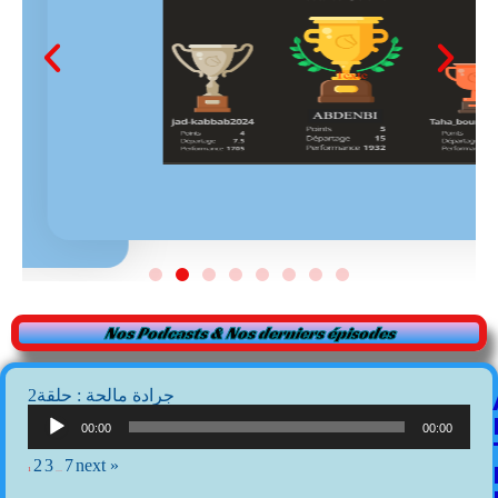
Nos Podcasts & Nos derniers épisodes
2جرادة مالحة : حلقة
Lecteur
audio
00:00
00:00
2
3
7
next »
1
…