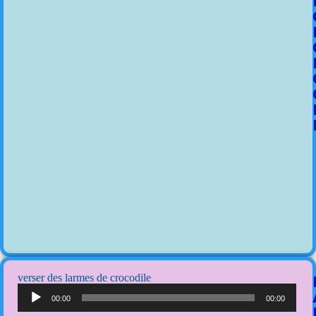
verser des larmes de crocodile
Lecteur
audio
00:00
00:00