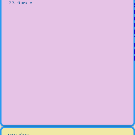
2
3
6
next »
1
…