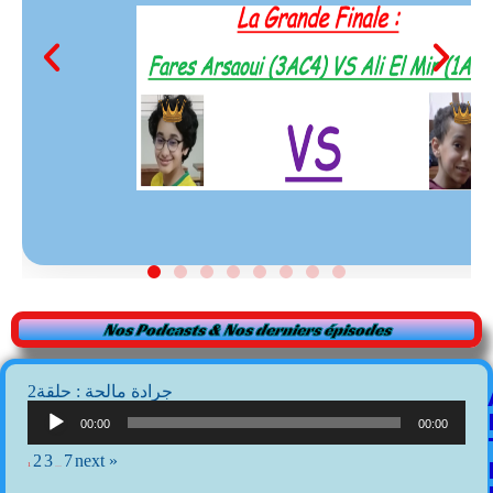
Nos Podcasts & Nos derniers épisodes
2جرادة مالحة : حلقة
Lecteur
audio
00:00
00:00
2
3
7
next »
1
…