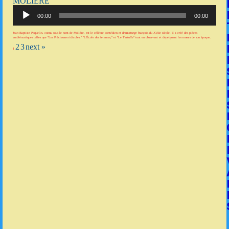
MOLIÈRE
Lecteur
audio
00:00
00:00
Jean-Baptiste Poquelin, connu sous le nom de Molière, est le célèbre comédien et dramaturge français du XVIIe siècle. Il a créé des pièces
emblématiques telles que "Les Précieuses ridicules," "L'École des femmes," et "Le Tartuffe" tout en observant et dépeignant les mœurs de son époque.
2
3
next »
1