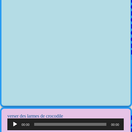
verser des larmes de crocodile
Lecteur
audio
00:00
00:00