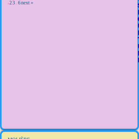
2
3
6
next »
1
…