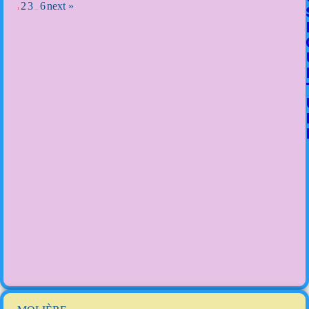
2
3
6
next »
1
…