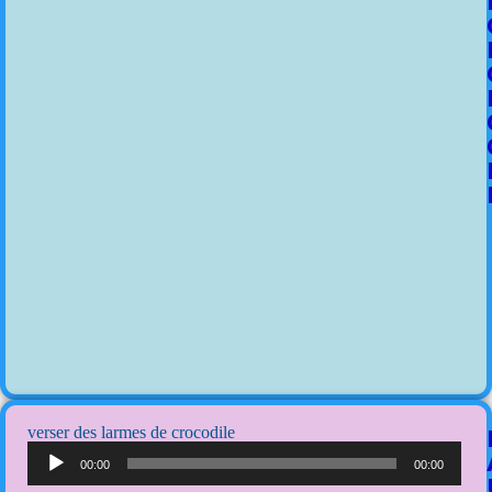
verser des larmes de crocodile
Lecteur
audio
00:00
00:00