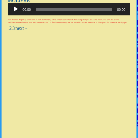
MOLIÈRE
Lecteur
audio
00:00
00:00
Jean-Baptiste Poquelin, connu sous le nom de Molière, est le célèbre comédien et dramaturge français du XVIIe siècle. Il a créé des pièces
emblématiques telles que "Les Précieuses ridicules," "L'École des femmes," et "Le Tartuffe" tout en observant et dépeignant les mœurs de son époque.
2
3
next »
1