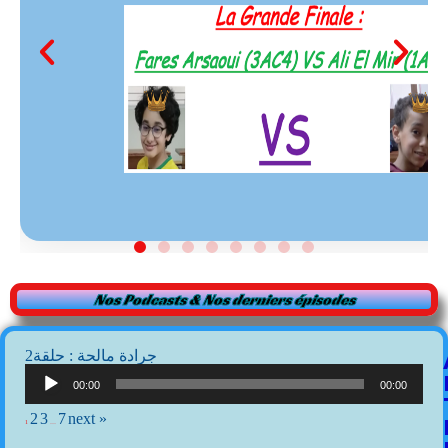
Nos Podcasts & Nos derniers épisodes
2جرادة مالحة : حلقة
Lecteur
audio
00:00
00:00
2
3
7
next »
1
…