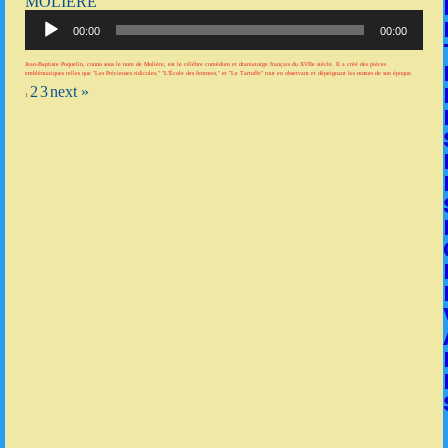
MOLIÈRE
Lecteur
audio
00:00
00:00
Jean-Baptiste Poquelin, connu sous le nom de Molière, est le célèbre comédien et dramaturge français du XVIIe siècle. Il a créé des pièces
emblématiques telles que "Les Précieuses ridicules," "L'École des femmes," et "Le Tartuffe" tout en observant et dépeignant les mœurs de son époque.
2
3
next »
1