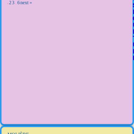
2
3
6
next »
1
…