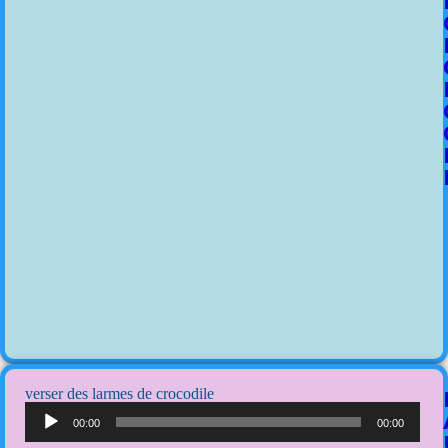
verser des larmes de crocodile
Lecteur
audio
00:00
00:00