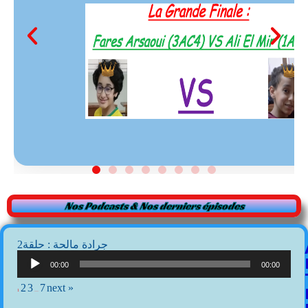
Nos Podcasts & Nos derniers épisodes
2جرادة مالحة : حلقة
Lecteur
audio
00:00
00:00
2
3
7
next »
1
…