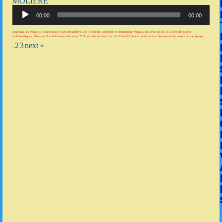
MOLIÈRE
Lecteur
audio
00:00
00:00
Jean-Baptiste Poquelin, connu sous le nom de Molière, est le célèbre comédien et dramaturge français du XVIIe siècle. Il a créé des pièces
emblématiques telles que "Les Précieuses ridicules," "L'École des femmes," et "Le Tartuffe" tout en observant et dépeignant les mœurs de son époque.
2
3
next »
1