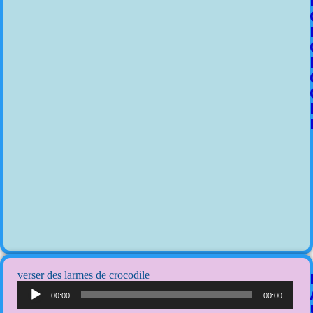
verser des larmes de crocodile
Lecteur
audio
00:00
00:00