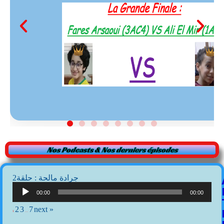
Nos Podcasts & Nos derniers épisodes
2جرادة مالحة : حلقة
Lecteur
audio
00:00
00:00
2
3
7
next »
1
…