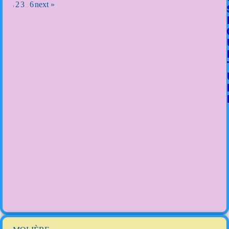
2
3
6
next »
1
…