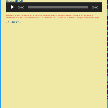
MOLIÈRE
Lecteur
audio
00:00
00:00
Jean-Baptiste Poquelin, connu sous le nom de Molière, est le célèbre comédien et dramaturge français du XVIIe siècle. Il a créé des pièces
emblématiques telles que "Les Précieuses ridicules," "L'École des femmes," et "Le Tartuffe" tout en observant et dépeignant les mœurs de son époque.
2
3
next »
1