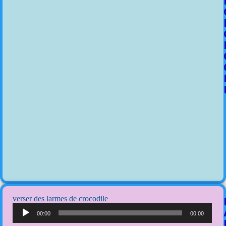
verser des larmes de crocodile
Lecteur
audio
00:00
00:00