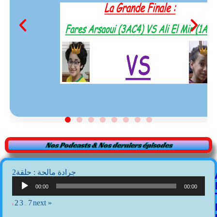
Nos Podcasts & Nos derniers épisodes
2جرادة مالحة : حلقة
Lecteur
audio
00:00
00:00
2
3
7
next »
1
…