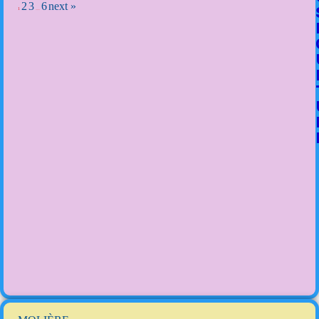
2
3
6
next »
1
…