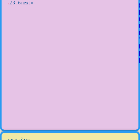
2
3
6
next »
1
…