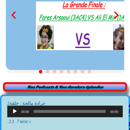
Nos Podcasts & Nos derniers épisodes
2جرادة مالحة : حلقة
Lecteur
audio
00:00
00:00
2
3
7
next »
1
…