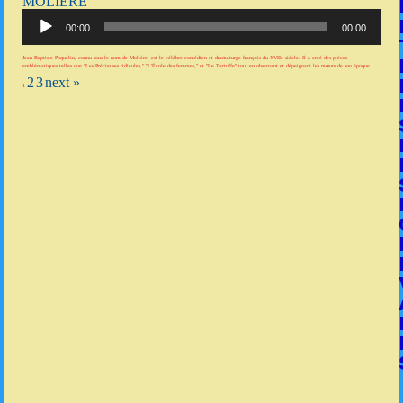
MOLIÈRE
Lecteur
audio
00:00
00:00
Jean-Baptiste Poquelin, connu sous le nom de Molière, est le célèbre comédien et dramaturge français du XVIIe siècle. Il a créé des pièces
emblématiques telles que "Les Précieuses ridicules," "L'École des femmes," et "Le Tartuffe" tout en observant et dépeignant les mœurs de son époque.
2
3
next »
1