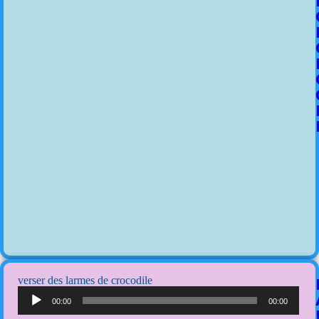
verser des larmes de crocodile
Lecteur
audio
00:00
00:00