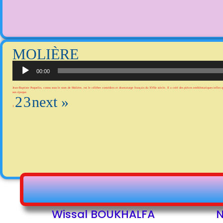
MOLIÈRE
Lecteur
audio
00:00
Jean-Baptiste Poquelin, connu sous le nom de Molière, est le célèbre comédien et dramaturge français du XVIIe siècle. Il a créé des pièces emblématiques telles q
son époque.
2
3
next »
1
Wissal BOUKHALFA
N