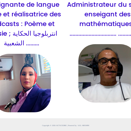
ignante de langue
Administrateur du s
 et réalisatrice des
enseigant des
casts : Poème et
mathématiques
انتربلوجيا ال
................................ ........
الشعبية .........
Copyright © 2026 ACTUCEDRE | Powered by S.EL MOUMNI