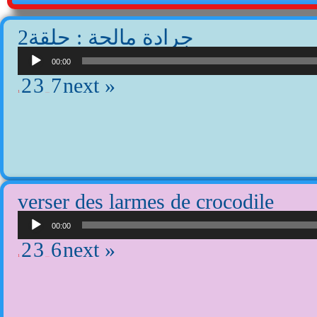
2جرادة مالحة : حلقة
Lecteur
audio
00:00
2
3
7
next »
1
…
verser des larmes de crocodile
Lecteur
audio
00:00
2
3
6
next »
1
…