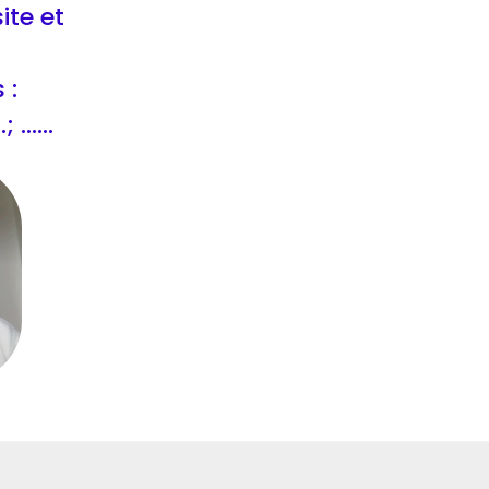
ite et
 :
..; ......