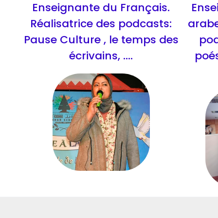
Enseignante du Français.
Ense
Réalisatrice des podcasts:
arabe
Pause Culture , le temps des
pod
écrivains, ....
poésie ; حكاية