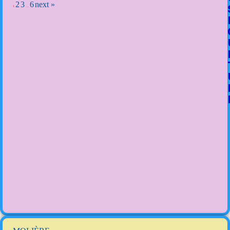
2
3
6
next »
1
…