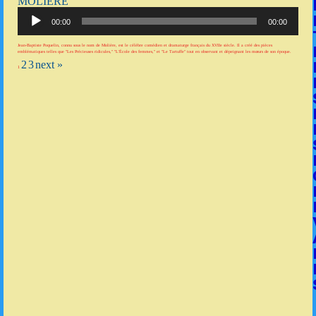
MOLIÈRE
Lecteur
audio
00:00
00:00
Jean-Baptiste Poquelin, connu sous le nom de Molière, est le célèbre comédien et dramaturge français du XVIIe siècle. Il a créé des pièces
emblématiques telles que "Les Précieuses ridicules," "L'École des femmes," et "Le Tartuffe" tout en observant et dépeignant les mœurs de son époque.
2
3
next »
1