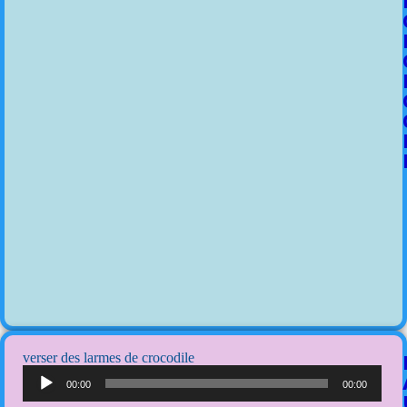
verser des larmes de crocodile
Lecteur
audio
00:00
00:00