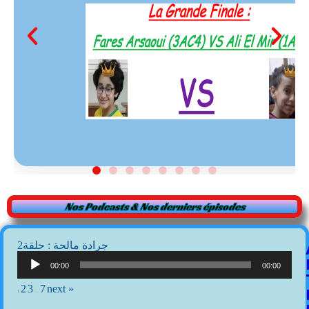
Nos Podcasts & Nos derniers épisodes
2جرادة مالحة : حلقة
Lecteur
audio
00:00
00:00
2
3
7
next »
1
…