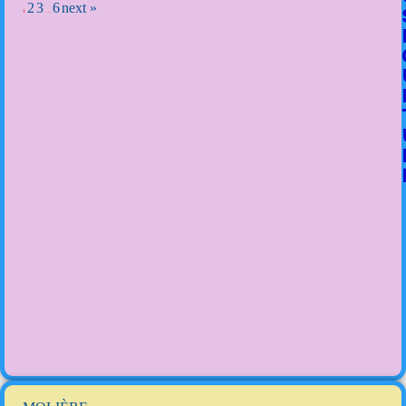
2
3
6
next »
1
…