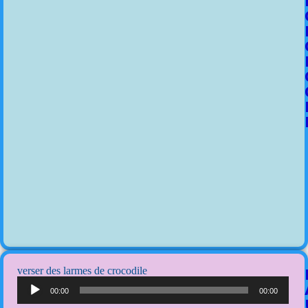
verser des larmes de crocodile
Lecteur
audio
00:00
00:00