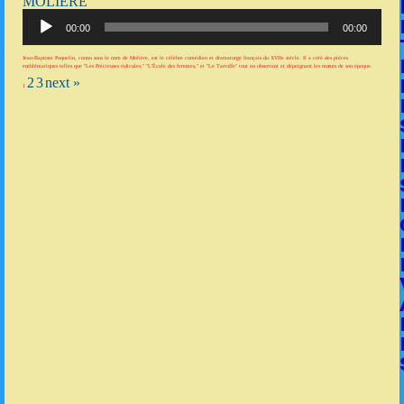
MOLIÈRE
Lecteur
audio
00:00
00:00
Jean-Baptiste Poquelin, connu sous le nom de Molière, est le célèbre comédien et dramaturge français du XVIIe siècle. Il a créé des pièces
emblématiques telles que "Les Précieuses ridicules," "L'École des femmes," et "Le Tartuffe" tout en observant et dépeignant les mœurs de son époque.
2
3
next »
1