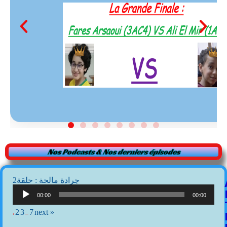
Nos Podcasts & Nos derniers épisodes
2جرادة مالحة : حلقة
Lecteur
audio
00:00
00:00
2
3
7
next »
1
…