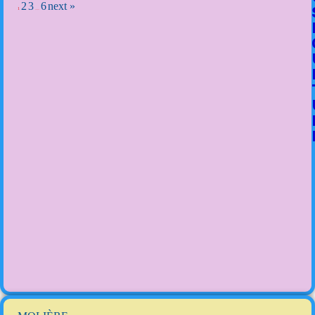
2
3
6
next »
1
…