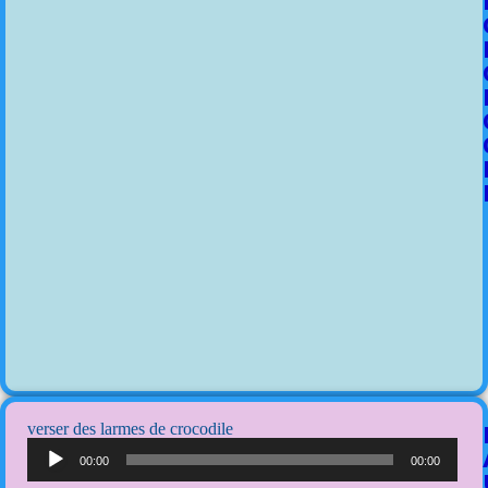
verser des larmes de crocodile
Lecteur
audio
00:00
00:00