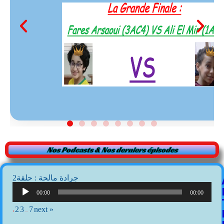
Nos Podcasts & Nos derniers épisodes
2جرادة مالحة : حلقة
Lecteur
audio
00:00
00:00
2
3
7
next »
1
…