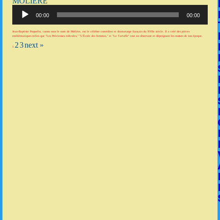
MOLIÈRE
Lecteur
audio
00:00
00:00
Jean-Baptiste Poquelin, connu sous le nom de Molière, est le célèbre comédien et dramaturge français du XVIIe siècle. Il a créé des pièces
emblématiques telles que "Les Précieuses ridicules," "L'École des femmes," et "Le Tartuffe" tout en observant et dépeignant les mœurs de son époque.
2
3
next »
1