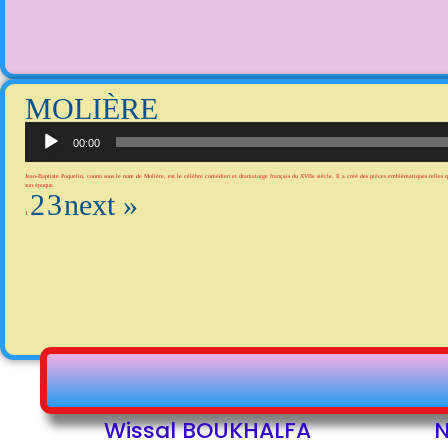
MOLIÈRE
Lecteur
audio
00:00
Jean-Baptiste Poquelin, connu sous le nom de Molière, est le célèbre comédien et dramaturge français du XVIIe siècle. Il a créé des pièces emblématiques telles q
son époque.
2
3
next »
1
Wissal BOUKHALFA
N