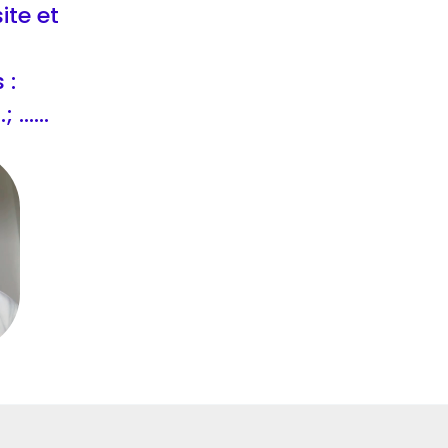
ite et
 :
..; ......