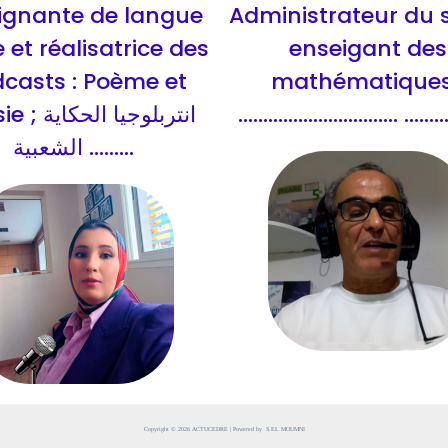
ignante de langue
Administrateur du s
 et réalisatrice des
enseigant des
casts : Poème et
mathématiques
انتربلوجيا ال
................................ ........
الشعبية .........
Copyright © 2026 ACTUCEDRE | Powered by S.EL MOUMNI