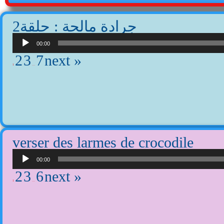
2جرادة مالحة : حلقة
Lecteur
audio
00:00
2
3
7
next »
1
…
verser des larmes de crocodile
Lecteur
audio
00:00
2
3
6
next »
1
…