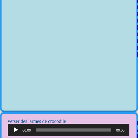
verser des larmes de crocodile
Lecteur
audio
00:00
00:00