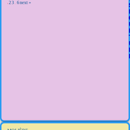
2
3
6
next »
1
…