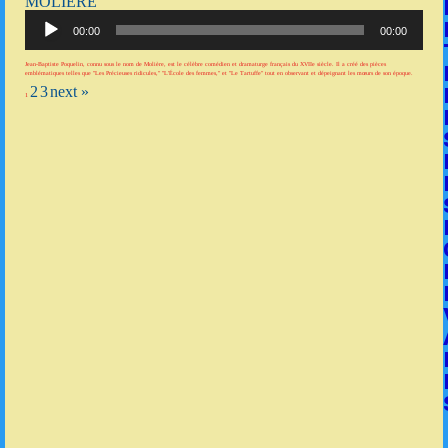
MOLIÈRE
Lecteur
audio
00:00
00:00
Jean-Baptiste Poquelin, connu sous le nom de Molière, est le célèbre comédien et dramaturge français du XVIIe siècle. Il a créé des pièces
emblématiques telles que "Les Précieuses ridicules," "L'École des femmes," et "Le Tartuffe" tout en observant et dépeignant les mœurs de son époque.
2
3
next »
1