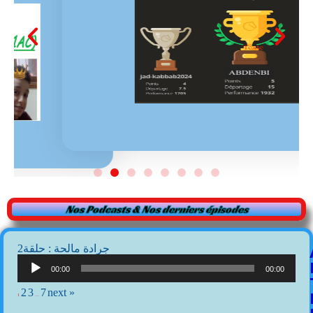
Nos Podcasts & Nos derniers épisodes
2جرادة مالحة : حلقة
Lecteur
audio
00:00
00:00
2
3
7
next »
1
…