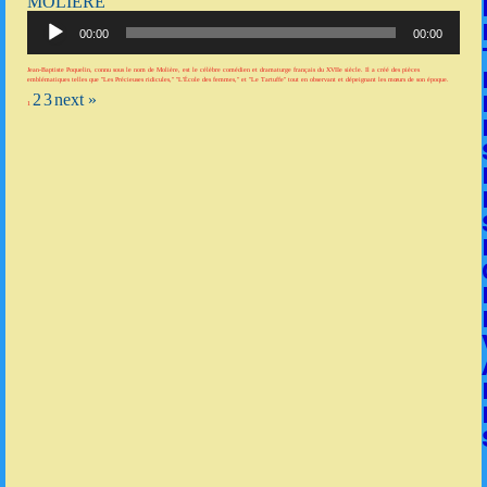
MOLIÈRE
Lecteur
audio
00:00
00:00
Jean-Baptiste Poquelin, connu sous le nom de Molière, est le célèbre comédien et dramaturge français du XVIIe siècle. Il a créé des pièces
emblématiques telles que "Les Précieuses ridicules," "L'École des femmes," et "Le Tartuffe" tout en observant et dépeignant les mœurs de son époque.
2
3
next »
1