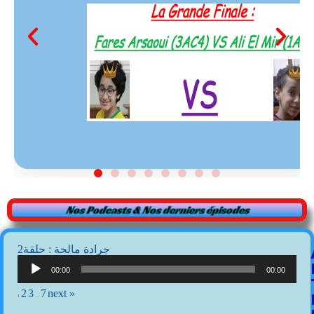
Nos Podcasts & Nos derniers épisodes
2جرادة مالحة : حلقة
Lecteur
audio
00:00
00:00
2
3
7
next »
1
…