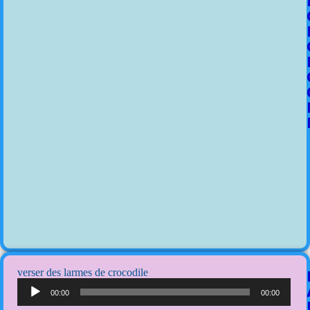
verser des larmes de crocodile
Lecteur
audio
00:00
00:00