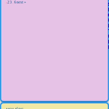
2
3
6
next »
1
…