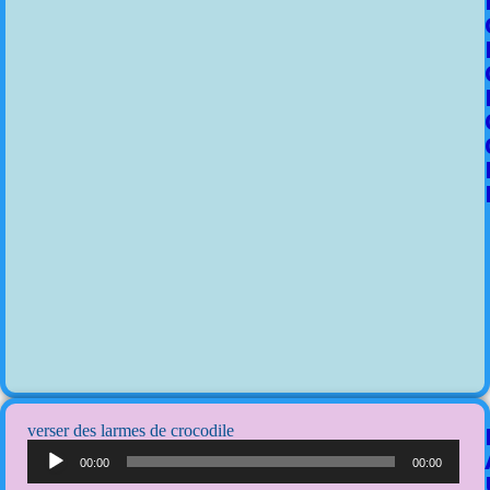
verser des larmes de crocodile
Lecteur
audio
00:00
00:00