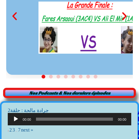
Nos Podcasts & Nos derniers épisodes
2جرادة مالحة : حلقة
Lecteur
audio
00:00
00:00
2
3
7
next »
1
…