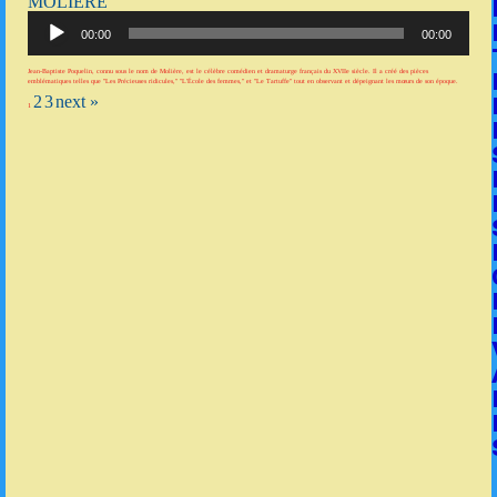
MOLIÈRE
Lecteur
audio
00:00
00:00
Jean-Baptiste Poquelin, connu sous le nom de Molière, est le célèbre comédien et dramaturge français du XVIIe siècle. Il a créé des pièces
emblématiques telles que "Les Précieuses ridicules," "L'École des femmes," et "Le Tartuffe" tout en observant et dépeignant les mœurs de son époque.
2
3
next »
1