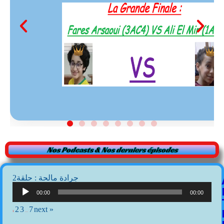
Nos Podcasts & Nos derniers épisodes
2جرادة مالحة : حلقة
Lecteur
audio
00:00
00:00
2
3
7
next »
1
…