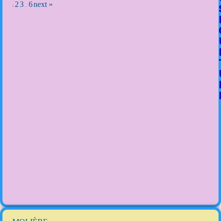
2
3
6
next »
1
…