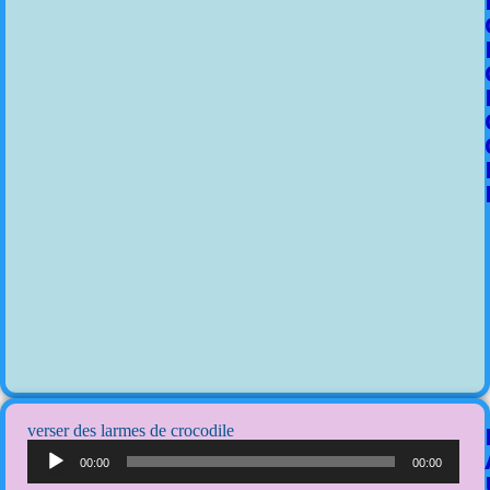
verser des larmes de crocodile
Lecteur
audio
00:00
00:00