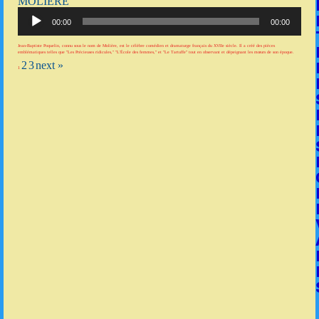
MOLIÈRE
Lecteur
audio
00:00
00:00
Jean-Baptiste Poquelin, connu sous le nom de Molière, est le célèbre comédien et dramaturge français du XVIIe siècle. Il a créé des pièces
emblématiques telles que "Les Précieuses ridicules," "L'École des femmes," et "Le Tartuffe" tout en observant et dépeignant les mœurs de son époque.
2
3
next »
1