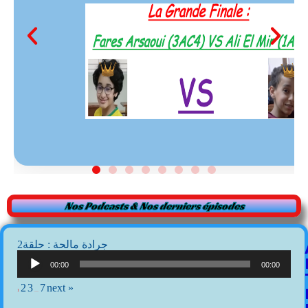
Nos Podcasts & Nos derniers épisodes
2جرادة مالحة : حلقة
Lecteur
audio
00:00
00:00
2
3
7
next »
1
…