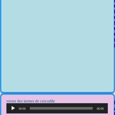
verser des larmes de crocodile
Lecteur
audio
00:00
00:00