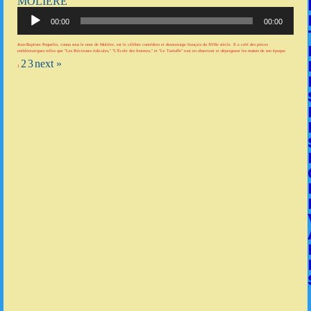
MOLIÈRE
Lecteur
audio
00:00
00:00
Jean-Baptiste Poquelin, connu sous le nom de Molière, est le célèbre comédien et dramaturge français du XVIIe siècle. Il a créé des pièces
emblématiques telles que "Les Précieuses ridicules," "L'École des femmes," et "Le Tartuffe" tout en observant et dépeignant les mœurs de son époque.
2
3
next »
1