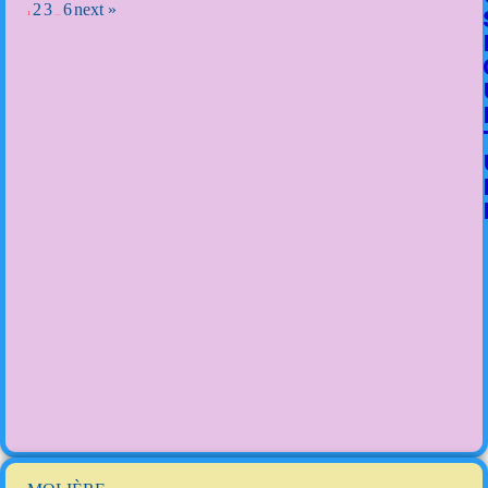
2
3
6
next »
1
…