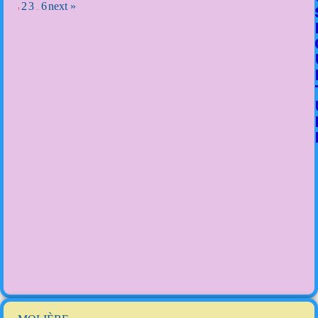
2
3
6
next »
1
…