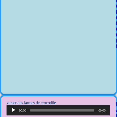
verser des larmes de crocodile
Lecteur
audio
00:00
00:00