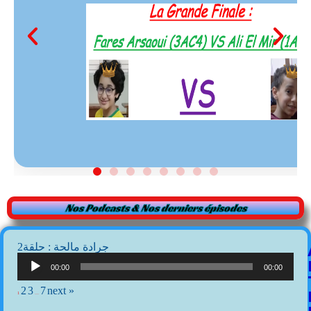
Nos Podcasts & Nos derniers épisodes
2جرادة مالحة : حلقة
Lecteur
audio
00:00
00:00
2
3
7
next »
1
…