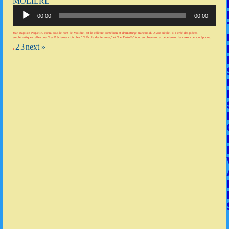
MOLIÈRE
Lecteur
audio
00:00
00:00
Jean-Baptiste Poquelin, connu sous le nom de Molière, est le célèbre comédien et dramaturge français du XVIIe siècle. Il a créé des pièces
emblématiques telles que "Les Précieuses ridicules," "L'École des femmes," et "Le Tartuffe" tout en observant et dépeignant les mœurs de son époque.
2
3
next »
1