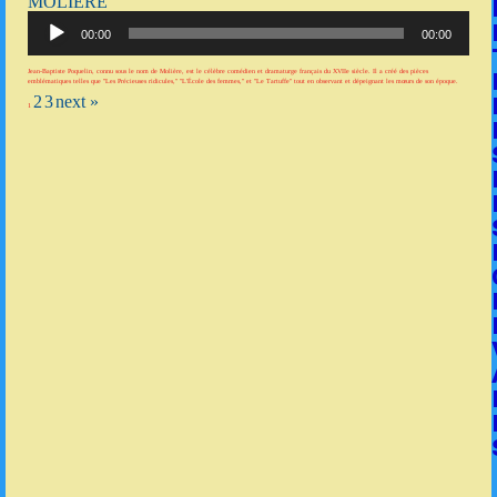
MOLIÈRE
Lecteur
audio
00:00
00:00
Jean-Baptiste Poquelin, connu sous le nom de Molière, est le célèbre comédien et dramaturge français du XVIIe siècle. Il a créé des pièces
emblématiques telles que "Les Précieuses ridicules," "L'École des femmes," et "Le Tartuffe" tout en observant et dépeignant les mœurs de son époque.
2
3
next »
1