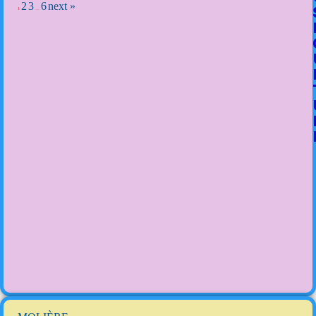
2
3
6
next »
1
…