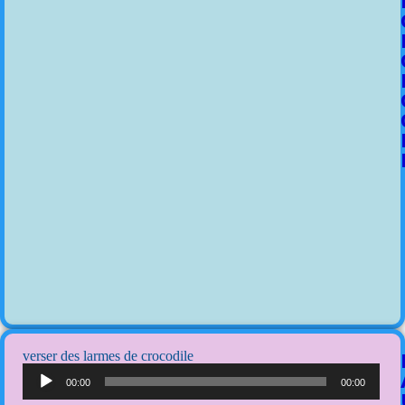
verser des larmes de crocodile
Lecteur
audio
00:00
00:00