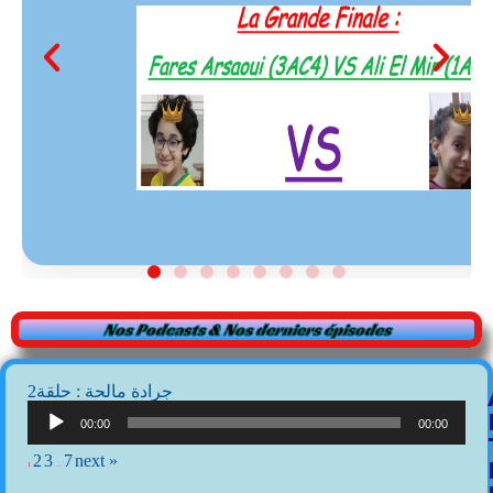
Nos Podcasts & Nos derniers épisodes
2جرادة مالحة : حلقة
Lecteur
audio
00:00
00:00
2
3
7
next »
1
…