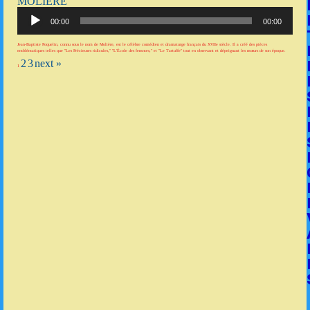
MOLIÈRE
Lecteur
audio
00:00
00:00
Jean-Baptiste Poquelin, connu sous le nom de Molière, est le célèbre comédien et dramaturge français du XVIIe siècle. Il a créé des pièces
emblématiques telles que "Les Précieuses ridicules," "L'École des femmes," et "Le Tartuffe" tout en observant et dépeignant les mœurs de son époque.
2
3
next »
1