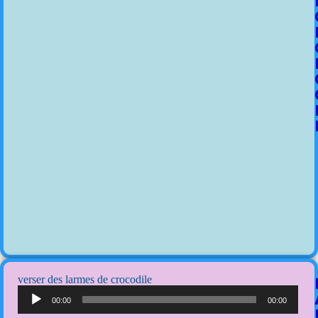
verser des larmes de crocodile
Lecteur
audio
00:00
00:00