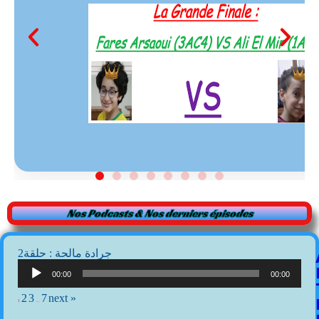
Nos Podcasts & Nos derniers épisodes
2جرادة مالحة : حلقة
Lecteur
audio
00:00
00:00
2
3
7
next »
1
…