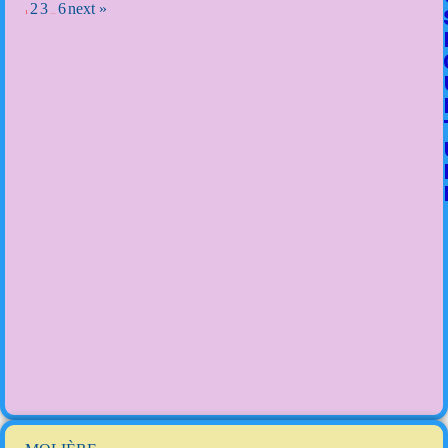
2
3
6
next »
1
…