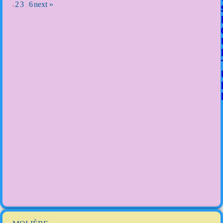
2
3
6
next »
1
…