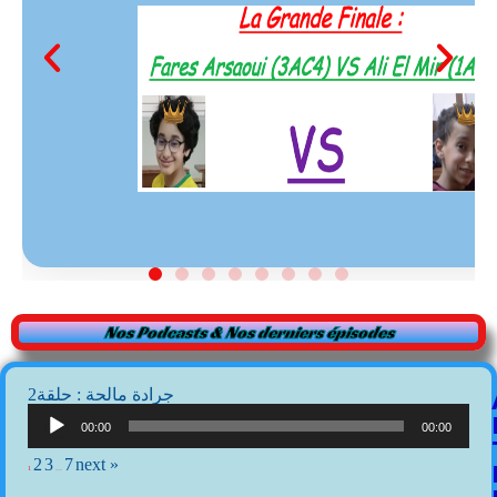
Nos Podcasts & Nos derniers épisodes
2جرادة مالحة : حلقة
Lecteur
audio
00:00
00:00
2
3
7
next »
1
…