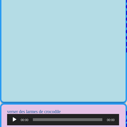
verser des larmes de crocodile
Lecteur
audio
00:00
00:00