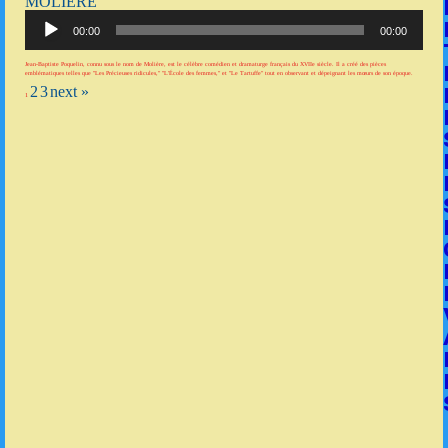
MOLIÈRE
Lecteur
audio
00:00
00:00
Jean-Baptiste Poquelin, connu sous le nom de Molière, est le célèbre comédien et dramaturge français du XVIIe siècle. Il a créé des pièces
emblématiques telles que "Les Précieuses ridicules," "L'École des femmes," et "Le Tartuffe" tout en observant et dépeignant les mœurs de son époque.
2
3
next »
1