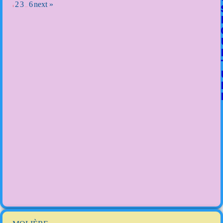
2
3
6
next »
1
…