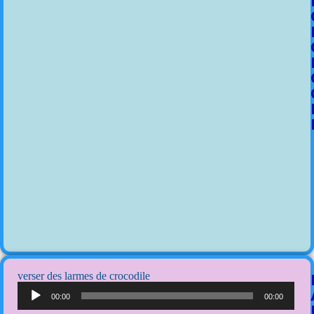
verser des larmes de crocodile
Lecteur
audio
00:00
00:00