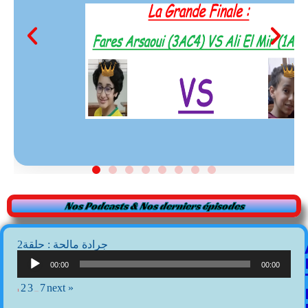
Nos Podcasts & Nos derniers épisodes
2جرادة مالحة : حلقة
Lecteur
audio
00:00
00:00
2
3
7
next »
1
…