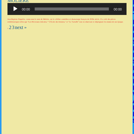
MOLIÈRE
Lecteur
audio
00:00
00:00
Jean-Baptiste Poquelin, connu sous le nom de Molière, est le célèbre comédien et dramaturge français du XVIIe siècle. Il a créé des pièces
emblématiques telles que "Les Précieuses ridicules," "L'École des femmes," et "Le Tartuffe" tout en observant et dépeignant les mœurs de son époque.
2
3
next »
1