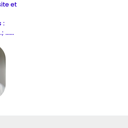
ite et
 :
..; ......