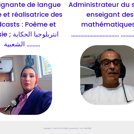
ignante de langue
Administrateur du s
 et réalisatrice des
enseigant des
casts : Poème et
mathématiques
انتربلوجيا ال
................................ ........
الشعبية .........
Copyright © 2026 ACTUCEDRE | Powered by S.EL MOUMNI