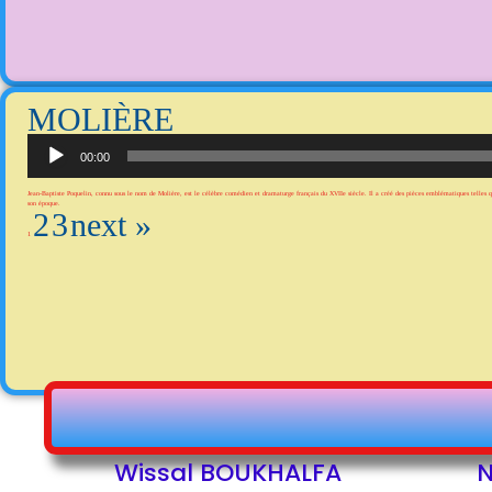
MOLIÈRE
Lecteur
audio
00:00
Jean-Baptiste Poquelin, connu sous le nom de Molière, est le célèbre comédien et dramaturge français du XVIIe siècle. Il a créé des pièces emblématiques telles q
son époque.
2
3
next »
1
Wissal BOUKHALFA
N