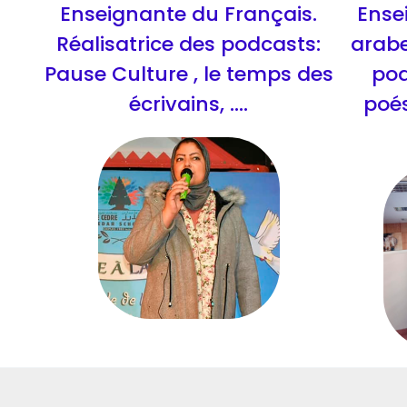
Enseignante du Français.
Ense
Réalisatrice des podcasts:
arabe
Pause Culture , le temps des
pod
écrivains, ....
poésie ; حكاية