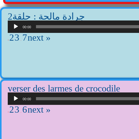
2جرادة مالحة : حلقة
Lecteur
audio
00:00
2
3
7
next »
1
…
verser des larmes de crocodile
Lecteur
audio
00:00
2
3
6
next »
1
…