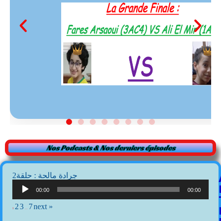
Nos Podcasts & Nos derniers épisodes
2جرادة مالحة : حلقة
Lecteur
audio
00:00
00:00
2
3
7
next »
1
…