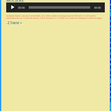
MOLIÈRE
Lecteur
audio
00:00
00:00
Jean-Baptiste Poquelin, connu sous le nom de Molière, est le célèbre comédien et dramaturge français du XVIIe siècle. Il a créé des pièces
emblématiques telles que "Les Précieuses ridicules," "L'École des femmes," et "Le Tartuffe" tout en observant et dépeignant les mœurs de son époque.
2
3
next »
1