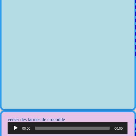
verser des larmes de crocodile
Lecteur
audio
00:00
00:00