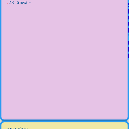
2
3
6
next »
1
…