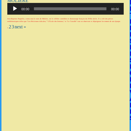
MOLIÈRE
Lecteur
audio
00:00
00:00
Jean-Baptiste Poquelin, connu sous le nom de Molière, est le célèbre comédien et dramaturge français du XVIIe siècle. Il a créé des pièces
emblématiques telles que "Les Précieuses ridicules," "L'École des femmes," et "Le Tartuffe" tout en observant et dépeignant les mœurs de son époque.
2
3
next »
1