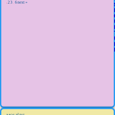
2
3
6
next »
1
…