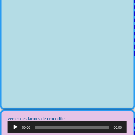
verser des larmes de crocodile
Lecteur
audio
00:00
00:00