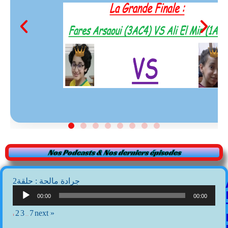
Nos Podcasts & Nos derniers épisodes
2جرادة مالحة : حلقة
Lecteur
audio
00:00
00:00
2
3
7
next »
1
…