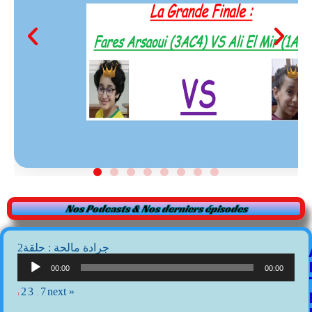
Nos Podcasts & Nos derniers épisodes
2جرادة مالحة : حلقة
Lecteur
audio
00:00
00:00
2
3
7
next »
1
…