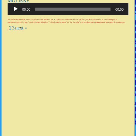
MOLIÈRE
Lecteur
audio
00:00
00:00
Jean-Baptiste Poquelin, connu sous le nom de Molière, est le célèbre comédien et dramaturge français du XVIIe siècle. Il a créé des pièces
emblématiques telles que "Les Précieuses ridicules," "L'École des femmes," et "Le Tartuffe" tout en observant et dépeignant les mœurs de son époque.
2
3
next »
1