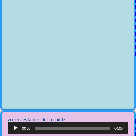
verser des larmes de crocodile
Lecteur
audio
00:00
00:00