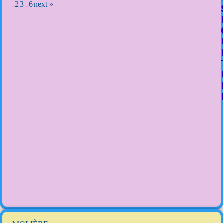
2
3
6
next »
1
…