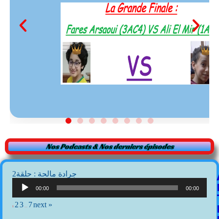
Nos Podcasts & Nos derniers épisodes
2جرادة مالحة : حلقة
Lecteur
audio
00:00
00:00
2
3
7
next »
1
…