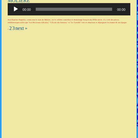
MOLIÈRE
Lecteur
audio
00:00
00:00
Jean-Baptiste Poquelin, connu sous le nom de Molière, est le célèbre comédien et dramaturge français du XVIIe siècle. Il a créé des pièces
emblématiques telles que "Les Précieuses ridicules," "L'École des femmes," et "Le Tartuffe" tout en observant et dépeignant les mœurs de son époque.
2
3
next »
1