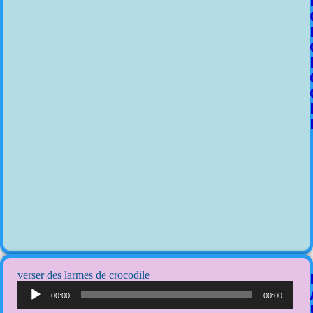
verser des larmes de crocodile
Lecteur
audio
00:00
00:00