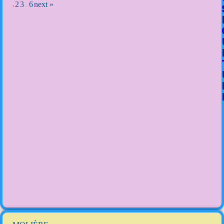
2
3
6
next »
1
…