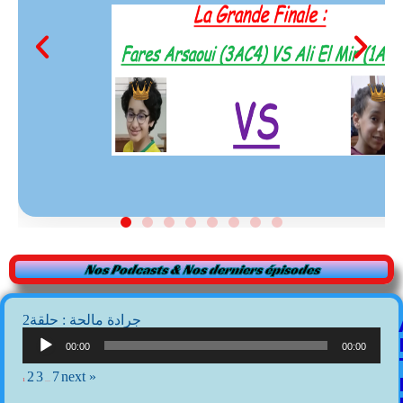
Nos Podcasts & Nos derniers épisodes
2جرادة مالحة : حلقة
Lecteur
audio
00:00
00:00
2
3
7
next »
1
…