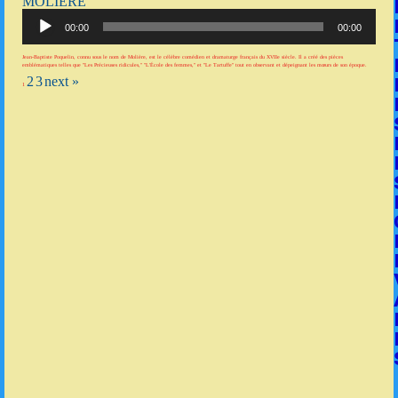
MOLIÈRE
Lecteur
audio
00:00
00:00
Jean-Baptiste Poquelin, connu sous le nom de Molière, est le célèbre comédien et dramaturge français du XVIIe siècle. Il a créé des pièces
emblématiques telles que "Les Précieuses ridicules," "L'École des femmes," et "Le Tartuffe" tout en observant et dépeignant les mœurs de son époque.
2
3
next »
1