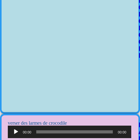
verser des larmes de crocodile
Lecteur
audio
00:00
00:00