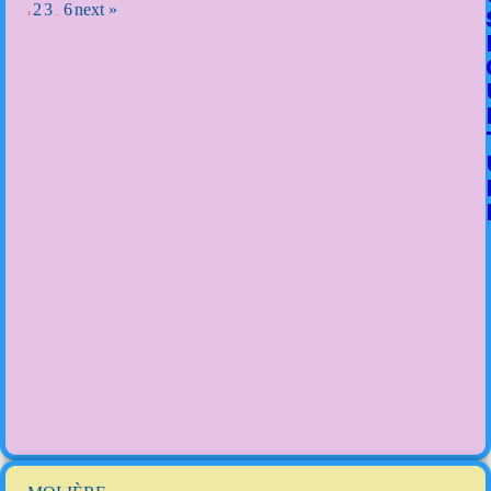
2
3
6
next »
1
…