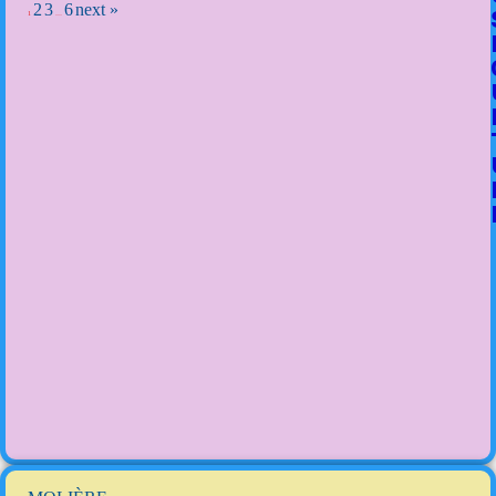
2
3
6
next »
1
…