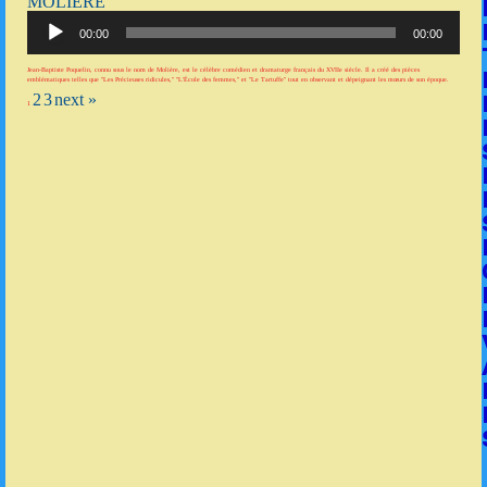
MOLIÈRE
Lecteur
audio
00:00
00:00
Jean-Baptiste Poquelin, connu sous le nom de Molière, est le célèbre comédien et dramaturge français du XVIIe siècle. Il a créé des pièces
emblématiques telles que "Les Précieuses ridicules," "L'École des femmes," et "Le Tartuffe" tout en observant et dépeignant les mœurs de son époque.
2
3
next »
1