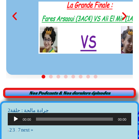
Nos Podcasts & Nos derniers épisodes
2جرادة مالحة : حلقة
Lecteur
audio
00:00
00:00
2
3
7
next »
1
…