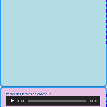
verser des larmes de crocodile
Lecteur
audio
00:00
00:00