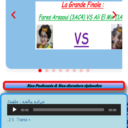
Nos Podcasts & Nos derniers épisodes
2جرادة مالحة : حلقة
Lecteur
audio
00:00
00:00
2
3
7
next »
1
…