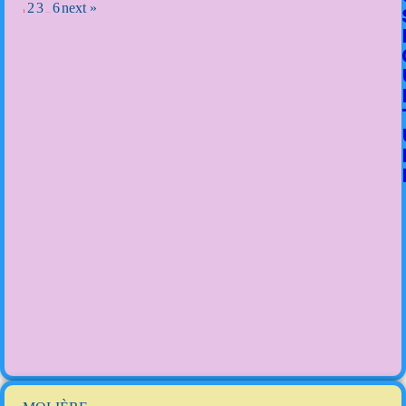
2
3
6
next »
1
…