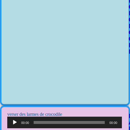
verser des larmes de crocodile
Lecteur
audio
00:00
00:00