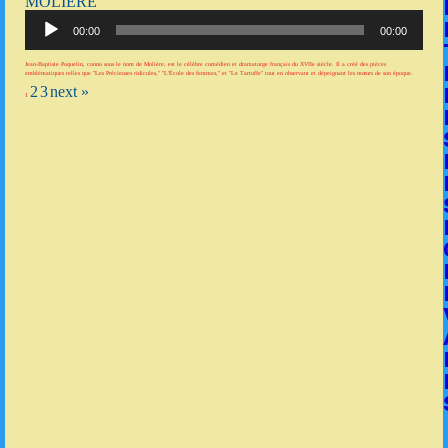
MOLIÈRE
Lecteur
audio
00:00
00:00
Jean-Baptiste Poquelin, connu sous le nom de Molière, est le célèbre comédien et dramaturge français du XVIIe siècle. Il a créé des pièces
emblématiques telles que "Les Précieuses ridicules," "L'École des femmes," et "Le Tartuffe" tout en observant et dépeignant les mœurs de son époque.
2
3
next »
1